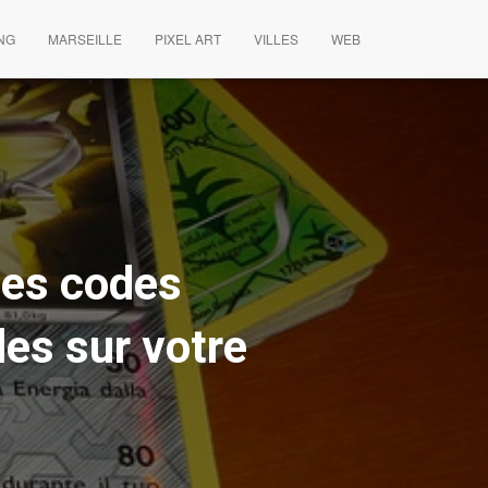
NG
MARSEILLE
PIXEL ART
VILLES
WEB
des codes
les sur votre