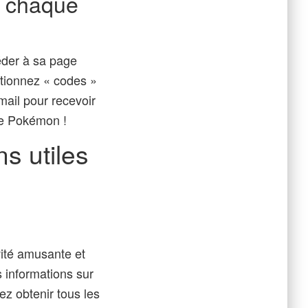
r chaque
éder à sa page
ctionnez « codes »
ail pour recevoir
ce Pokémon !
s utiles
ité amusante et
s informations sur
ez obtenir tous les