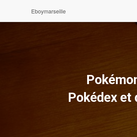
Eboymarseille
Pokémon 
Pokédex et d