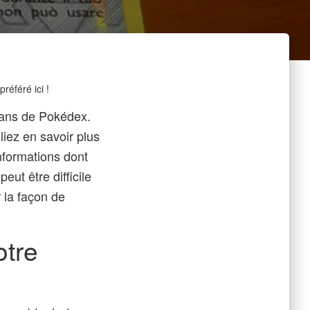
éféré ici !
fans de Pokédex.
iez en savoir plus
nformations dont
eut être difficile
 la façon de
otre