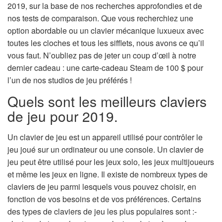
2019, sur la base de nos recherches approfondies et de
nos tests de comparaison. Que vous recherchiez une
option abordable ou un clavier mécanique luxueux avec
toutes les cloches et tous les sifflets, nous avons ce qu’il
vous faut. N’oubliez pas de jeter un coup d’œil à notre
dernier cadeau : une carte-cadeau Steam de 100 $ pour
l’un de nos studios de jeu préférés !
Quels sont les meilleurs claviers
de jeu pour 2019.
Un clavier de jeu est un appareil utilisé pour contrôler le
jeu joué sur un ordinateur ou une console. Un clavier de
jeu peut être utilisé pour les jeux solo, les jeux multijoueurs
et même les jeux en ligne. Il existe de nombreux types de
claviers de jeu parmi lesquels vous pouvez choisir, en
fonction de vos besoins et de vos préférences. Certains
des types de claviers de jeu les plus populaires sont :-