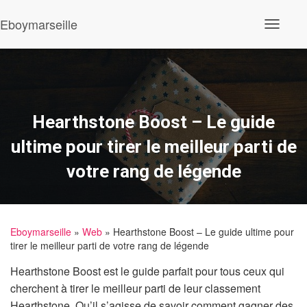
Eboymarseille
Ouvrir/fe
Hearthstone Boost – Le guide
ultime pour tirer le meilleur parti de
votre rang de légende
Eboymarseille
»
Web
» Hearthstone Boost – Le guide ultime pour
tirer le meilleur parti de votre rang de légende
Hearthstone Boost est le guide parfait pour tous ceux qui
cherchent à tirer le meilleur parti de leur classement
Hearthstone. Qu’il s’agisse de savoir comment gagner des