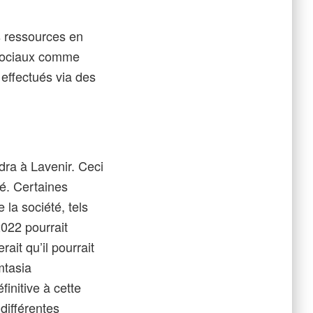
s ressources en
s sociaux comme
effectués via des
dra à Lavenir. Ceci
é. Certaines
 la société, tels
022 pourrait
it qu’il pourrait
mtasia
initive à cette
différentes