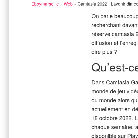
Eboymarseille
»
Web
» Camtasia 2022 : Lavenir dimed
On parle beaucoup 
recherchant davant
réserve camtasia 2
diffusion et l’enre
dire plus ?
Qu’est-c
Dans Camtasia Gam
monde de jeu vidéo.
du monde alors qu’
actuellement en dé
18 octobre 2022. L
chaque semaine, a
disponible sur Pla