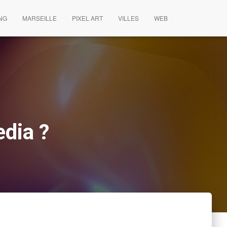
NG
MARSEILLE
PIXEL ART
VILLES
WEB
dia ?