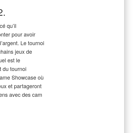
2.
é qu’il
onter pour avoir
’argent. Le tournoi
chains jeux de
el est le
 du tournoi
 Game Showcase où
eux et partageront
tiens avec des cam