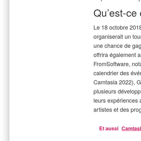
Qu’est-ce
Le 18 octobre 2018
organiserait un tou
une chance de gagn
offrira également a
FromSoftware, not
calendrier des évé
Camtasia 2022), G
plusieurs développe
leurs expériences 
artistes et des pr
Et aussi
Camtasia